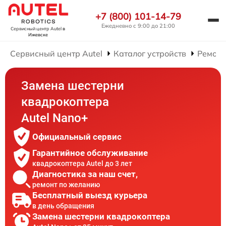
+7 (800) 101-14-79
Ежедневно с 9:00 до 21:00
Сервисный центр Autel
в
Ижевске
Сервисный центр Autel
Каталог устройств
Ремонт
Замена шестерни
квадрокоптера
Autel Nano+
Официальный сервис
Гарантийное обслуживание
квадрокоптера Autel до 3 лет
Диагностика за наш счет,
ремонт по желанию
Бесплатный выезд курьера
в день обращения
Замена шестерни квадрокоптера