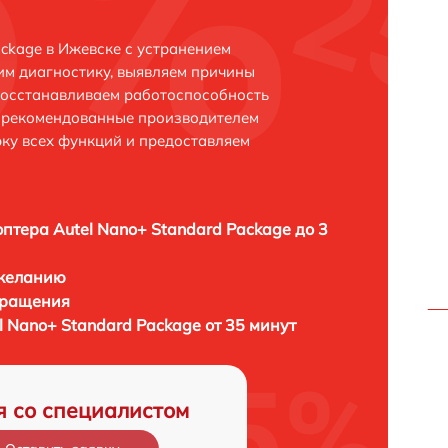
ckage в Ижевске с устранением
м диагностику, выявляем причины
восстанавливаем работоспособность
и рекомендованные производителем
рку всех функций и предоставляем
птера Autel Nano+ Standard Package до 3
 желанию
бращения
 Nano+ Standard Package от 35 минут
я со специалистом