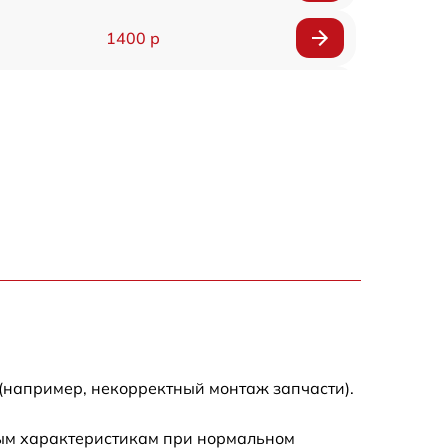
1400 р
1700 р
1400 р
1200 р
1400 р
1500 р
1600 р
(например, некорректный монтаж запчасти).
1600 р
ным характеристикам при нормальном