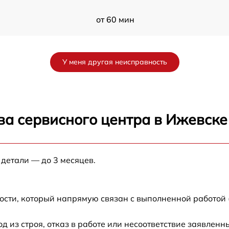
от 60 мин
от 60 мин
У меня другая неисправность
от 60 мин
от 60 мин
ва сервисного центра в Ижевске
от 60 мин
 детали — до 3 месяцев.
от 60 мин
от 60 мин
ости, который напрямую связан с выполненной работой 
от 60 мин
из строя, отказ в работе или несоответствие заявлен