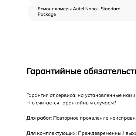
Ремонт камеры Autel Nano+ Standard
Package
Замена подвеса Autel Nano+ Standard
Package
Замена оси Autel Nano+ Standard Package
Замена луча Autel Nano+ Standard Package
Гарантийные обязательст
Замена лопасти Autel Nano+ Standard
Package
Замена GPS-модуля Autel Nano+ Standard
Гарантия от сервиса: на установленные нами
Package
Что считается гарантийным случаем?
Замена корпуса Autel Nano+ Standard
Package
Для работ: Повторное проявление неисправн
Замена аккумулятора Autel Nano+ Standard
Для комплектующих: Преждевременный выход 
Package