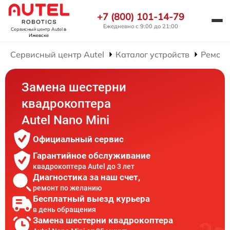
+7 (800) 101-14-79
Ежедневно с 9:00 до 21:00
Сервисный центр Autel
в
Ижевске
Сервисный центр Autel
Каталог устройств
Ремонт
Замена шестерни
квадрокоптера
Autel Nano Mini
Официальный сервис
Гарантийное обслуживание
квадрокоптера Autel до 3 лет
Диагностика за наш счет,
ремонт по желанию
Бесплатный выезд курьера
в день обращения
Замена шестерни квадрокоптера