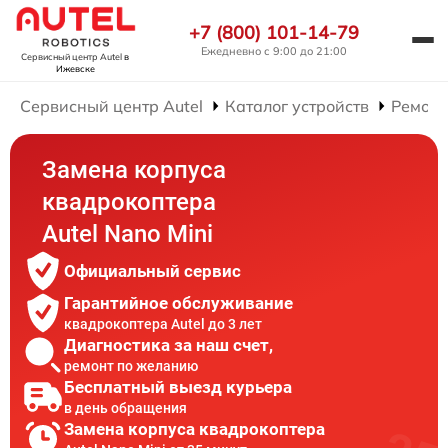
+7 (800) 101-14-79
Ежедневно с 9:00 до 21:00
Сервисный центр Autel
в
Ижевске
Сервисный центр Autel
Каталог устройств
Ремонт
Замена корпуса
квадрокоптера
Autel Nano Mini
Официальный сервис
Гарантийное обслуживание
квадрокоптера Autel до 3 лет
Диагностика за наш счет,
ремонт по желанию
Бесплатный выезд курьера
в день обращения
Замена корпуса квадрокоптера