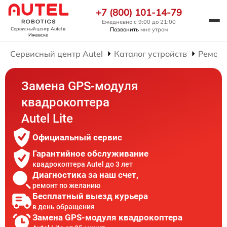
+7 (800) 101-14-79
Ежедневно с 9:00 до 21:00
Позвонить
мне утром
Сервисный центр Autel
в
Ижевске
Сервисный центр Autel
Каталог устройств
Ремонт
Замена GPS-модуля
квадрокоптера
Autel Lite
Официальный сервис
Гарантийное обслуживание
квадрокоптера Autel до 3 лет
Диагностика за наш счет,
ремонт по желанию
Бесплатный выезд курьера
в день обращения
Замена GPS-модуля квадрокоптера