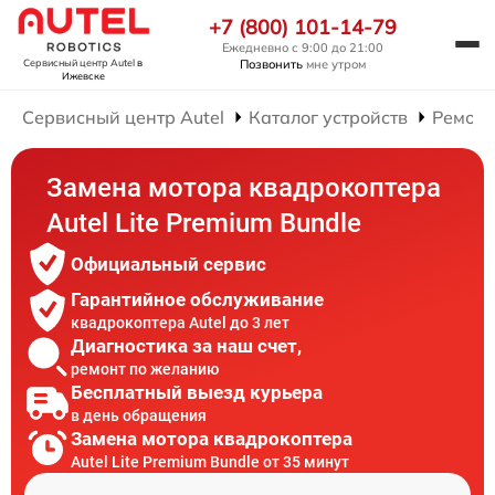
+7 (800) 101-14-79
Ежедневно с 9:00 до 21:00
Позвонить
мне утром
Сервисный центр Autel
в
Ижевске
Сервисный центр Autel
Каталог устройств
Ремонт
Замена мотора квадрокоптера
Autel Lite Premium Bundle
Официальный сервис
Гарантийное обслуживание
квадрокоптера Autel до 3 лет
Диагностика за наш счет,
ремонт по желанию
Бесплатный выезд курьера
в день обращения
Замена мотора квадрокоптера
Autel Lite Premium Bundle от 35 минут