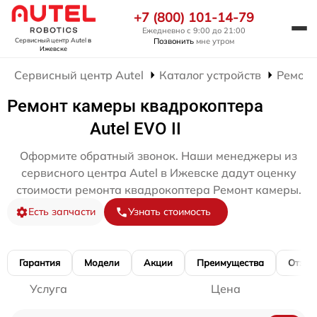
+7 (800) 101-14-79
Ежедневно с 9:00 до 21:00
Позвонить
мне утром
Сервисный центр Autel
в
Ижевске
Сервисный центр Autel
Каталог устройств
Ремонт
Ремонт камеры квадрокоптера
Autel EVO II
Оформите обратный звонок. Наши менеджеры из
сервисного центра Autel в Ижевске дадут оценку
стоимости ремонта квадрокоптера Ремонт камеры.
Есть запчасти
Узнать стоимость
Гарантия
Модели
Акции
Преимущества
Отзы
Услуга
Цена