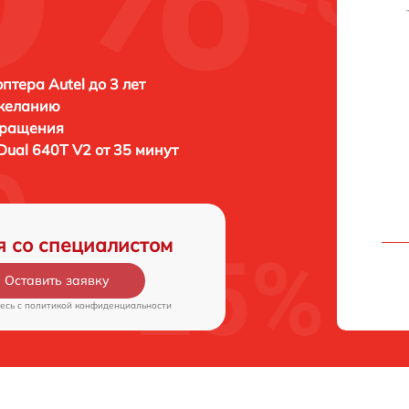
птера Autel до 3 лет
 желанию
бращения
 Dual 640T V2 от 35 минут
я со специалистом
Оставить заявку
есь c
политикой конфиденциальности