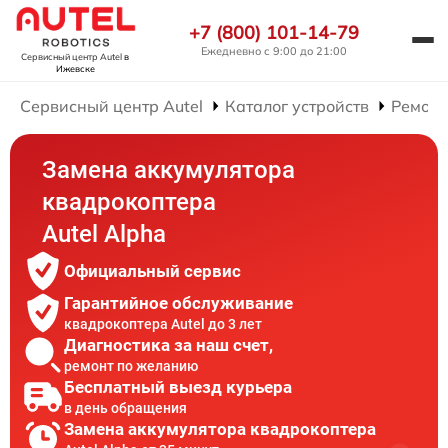
+7 (800) 101-14-79
Ежедневно с 9:00 до 21:00
Сервисный центр Autel
в
Ижевске
Сервисный центр Autel
Каталог устройств
Ремонт
Замена аккумулятора
квадрокоптера
Autel Alpha
Официальный сервис
Гарантийное обслуживание
квадрокоптера Autel до 3 лет
Диагностика за наш счет,
ремонт по желанию
Бесплатный выезд курьера
в день обращения
Замена аккумулятора квадрокоптера